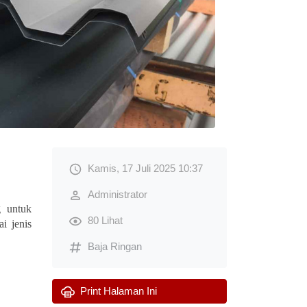
Kamis, 17 Juli 2025 10:37
Administrator
g untuk
80 Lihat
i jenis
Baja Ringan
Print Halaman Ini