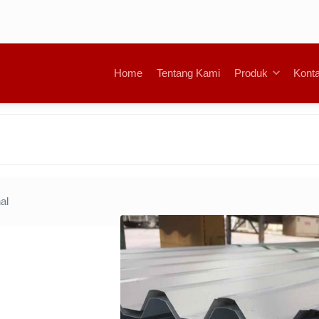
Home
Tentang Kami
Produk
Kont
al