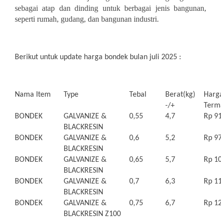
sebagai atap dan dinding untuk berbagai jenis bangunan,
seperti rumah, gudang, dan bangunan industri.
Berikut untuk update harga bondek bulan juli 2025 :
Nama Item
Type
Tebal
Berat(kg)
Harg
-/+
Term
BONDEK
GALVANIZE &
0,55
4,7
Rp 91
BLACKRESIN
BONDEK
GALVANIZE &
0,6
5,2
Rp 97
BLACKRESIN
BONDEK
GALVANIZE &
0,65
5,7
Rp 10
BLACKRESIN
BONDEK
GALVANIZE &
0,7
6,3
Rp 11
BLACKRESIN
BONDEK
GALVANIZE &
0,75
6,7
Rp 12
BLACKRESIN Z100