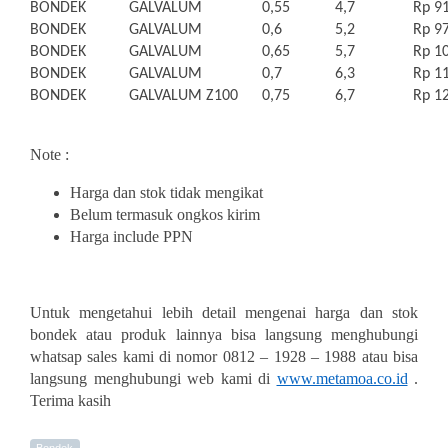
BONDEK
GALVALUM
0,55
4,7
Rp 91
BONDEK
GALVALUM
0,6
5,2
Rp 97
BONDEK
GALVALUM
0,65
5,7
Rp 10
BONDEK
GALVALUM
0,7
6,3
Rp 11
BONDEK
GALVALUM Z100
0,75
6,7
Rp 12
Note :
Harga dan stok tidak mengikat
Belum termasuk ongkos kirim
Harga include PPN
Untuk mengetahui lebih detail mengenai harga dan stok
bondek atau produk lainnya bisa langsung menghubungi
whatsap sales kami di nomor 0812 – 1928 – 1988 atau bisa
langsung menghubungi web kami di
www.metamoa.co.id
.
Terima kasih